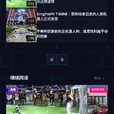
示点球进球
0:33
EngineAI T800：受终结者启发的人形机
器人正式发货
1:03
宇树科技新款轮足机器人狗，速度快到超乎你
的想象
1:00
继续阅读
滑动 →
视频
ROBOFEED