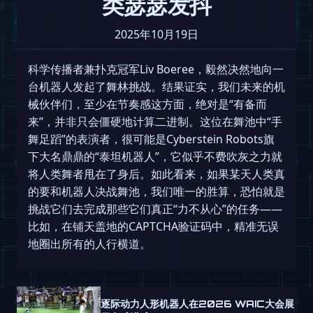
类瑟瑟发抖
2025年10月19日
科学传播者兼扑克冠军Liv Boeree，毅然决然地向一
台机器人发起了舞林挑战。结果证实，我们未来的机
械伙伴们，至少在节奏感这方面，绝对是“有备而
来”，并非只会僵硬地计算二进制。这位在舞池中“手
舞足蹈”的表演者，很可能是Cyberstein Robots旗
下大名鼎鼎的“泰坦机器人”，它似乎不费吹灰之力就
将人类舞者甩在了身后。如此看来，如果某天人类真
的要和机器人决战舞池，我们唯一的胜算，恐怕就是
挑战它们去完成那些它们真正“力不从心”的任务——
比如，在铺天盖地的CAPTCHA验证码中，精准无误
地圈出所有的人行横道。
逐际动力人形机器人在2026 WAIC大会展