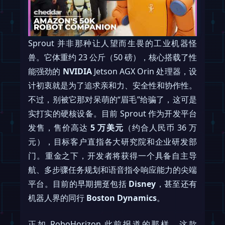
Sprout 并非那种让人望而生畏的工业机器怪
兽。它体重约 23 公斤（50 磅），核心搭载了性
能强劲的
NVIDIA
Jetson AGX Orin 处理器，设
计初衷就是为了追求亲和力、安全性和协作性。
不过，别被它那对呆萌的“眉毛”给骗了，这可是
实打实的硬核设备。目前 Sprout 作为开发平台
发售，售价高达
5 万美元
（约合人民币 36 万
元），目标客户直指各大研究院和企业研发部
门。重金之下，开发者将获得一个具备自主导
航、多步骤任务规划和语音指令响应能力的尖端
平台。目前的早期拥趸包括
Disney
，甚至还有
机器人界的同行
Boston Dynamics
。
正如 RoboHorizon 此前报道的那样，这款