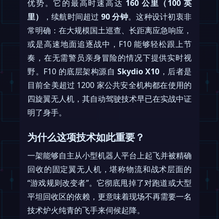
优势。它的最高时速高达
160 公里（100 英
里）
，续航时间超过
90 分钟
。这种设计初衷非
常明确：在大规模国土巡查、长距离应急响应，
或是高速地面追逐战中，F10 能够轻松跟上节
奏，在无需警员亲身冒险的情况下提供实时视
野。F10 的底层架构源自
Skydio X10
，后者是
目前全美超过 1200 家公共安全机构都在使用的
四旋翼无人机，其自动驾驶技术早已在实战中证
明了身手。
为什么这项技术如此重要？
一架能够自主从小型机器人平台上起飞并被精确
回收的固定翼无人机，堪称物流和战术层面的
“游戏规则改变者”。它彻底甩掉了对跑道或大型
平坦回收区的依赖，更意味着现场不再需要一名
技术炉火纯青的飞手来伺候起降。