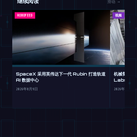
继续阅读
滑动 →
ROBOFEED
视频
SpaceX 采用英伟达下一代 Rubin 打造轨道
机械臂化身米
AI 数据中心
Labs 重
2026年8月9日
2026年8月9日