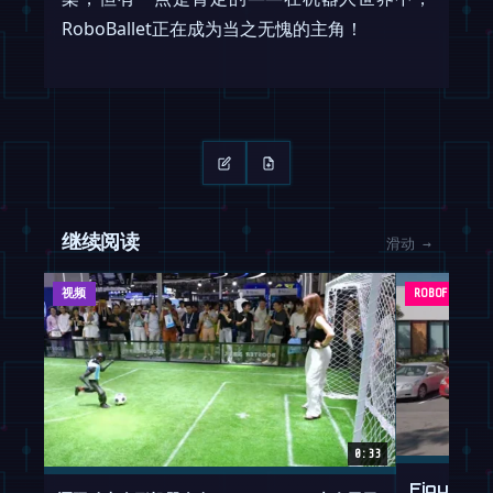
RoboBallet正在成为当之无愧的主角！
继续阅读
滑动 →
视频
ROBOFEED
0:33
Figure