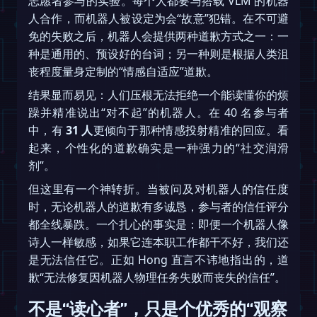
志愿者参与的实验。每个人都要与搭载 VLM 的机器
人合作，而机器人被设定为会“故意”犯错。在不可避
免的失败之后，机器人会提供两种道歉方式之一：一
种是通用的、预设好的台词；另一种则是根据人类沮
丧程度量身定制的“情感自适应”道歉。
结果显而易见：人们压根无法拒绝一个能读懂你的烦
躁并精准说出“对不起”的机器人。在 40 名参与者
中，有
31 人
更倾向于那种情感投射精准的回应。看
起来，个性化的道歉确实是一种强力的“社交润滑
剂”。
但这里有一个神转折。当被问及对机器人的信任度
时，无论机器人的道歉有多诚恳，参与者的信任评分
都全线暴跌。一个扎心的事实是：即便一个机器人像
诗人一样敏感，如果它连本职工作都干不好，我们还
是无法信任它。正如 Hong 直言不讳地指出的，道
歉“无法修复因机器人物理任务失败而丧失的信任”。
不是“读心者”，只是个优秀的“观察