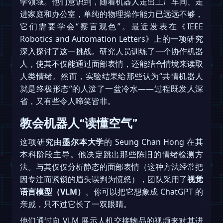
学领域。他们意识到，随着机器人走出工厂车间、走
进家庭和办公室，单纯的物理操作能力已远远不够，
它们需要学会“察言观色”。最近发表在《IEEE
Robotics and Automation Letters》上的一项研究
深入探讨了这一挑战。研究人员训练了一个协作机器
人，使其不仅能通过面部表情，还能结合情境来读取
人类情绪。然而，实验结果给那些认为“共情机器人
就是终极形态”的人泼了一盆冷水——过程既发人深
省，又有些令人啼笑皆非。
教会机器人“读懂空气”
这项研究由
墨尔本大学
的 Seung Chan Hong 在其
本科阶段主导。他决定跳出那些陈旧的情绪检测方
法。与其仅仅分析静态的面部表情（这种方法经常把
因专注而紧锁的眉头误判为愤怒），团队采用了
视觉
语言模型（VLM）
。你可以把它想象成 ChatGPT 的
亲戚，只不过它长了一双眼睛。
他们通过向 VLM 展示人机交接物品的视频来对其进