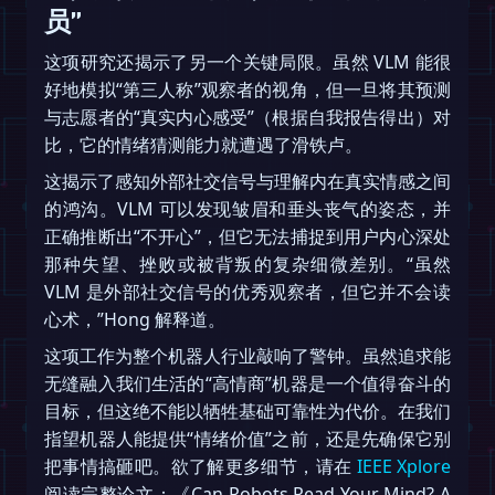
员”
这项研究还揭示了另一个关键局限。虽然 VLM 能很
好地模拟“第三人称”观察者的视角，但一旦将其预测
与志愿者的“真实内心感受”（根据自我报告得出）对
比，它的情绪猜测能力就遭遇了滑铁卢。
这揭示了感知外部社交信号与理解内在真实情感之间
的鸿沟。VLM 可以发现皱眉和垂头丧气的姿态，并
正确推断出“不开心”，但它无法捕捉到用户内心深处
那种失望、挫败或被背叛的复杂细微差别。“虽然
VLM 是外部社交信号的优秀观察者，但它并不会读
心术，”Hong 解释道。
这项工作为整个机器人行业敲响了警钟。虽然追求能
无缝融入我们生活的“高情商”机器是一个值得奋斗的
目标，但这绝不能以牺牲基础可靠性为代价。在我们
指望机器人能提供“情绪价值”之前，还是先确保它别
把事情搞砸吧。欲了解更多细节，请在
IEEE Xplore
阅读完整论文：《Can Robots Read Your Mind? A