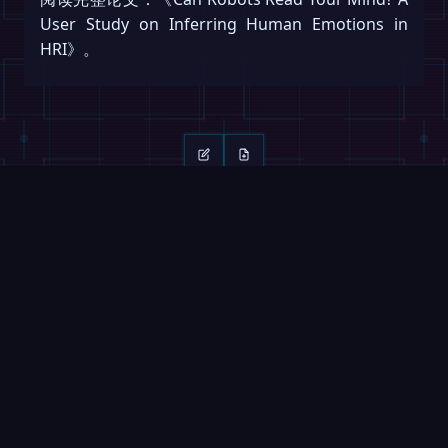
User Study on Inferring Human Emotions in
HRI》。
继续阅读
滑动 →
ROBOFEED
视频