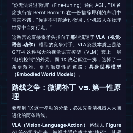
“你无法通过‘微调’（Fine-tuning）通向 AGI，”1X 首
席执行官 Bernt Bornich 在一份措辞犀利的声明中
直言不讳，“你更不可能通过微调，让机器人在物理
世界中自如行走。”
这番言论直接将矛头指向了那些沉迷于
VLA（视觉-
语言-动作）
模型的竞争对手。VLA 路线本质上是给
GPT-4 这种强大的视觉语言模型（VLM）套上一层
“电机控制”的外壳。而 1X 决定孤注一掷，选择了一
条更艰难、更具颠覆性的道路：
具身世界模型
（Embodied World Models）
。
路线之争：微调补丁 vs. 第一性原
理
要理解 1X 这一举动的分量，必须先看清机器人大脑
进化的两条路线。
VLA（Vision-Language-Action）
路线以
Figure
AI
等公司为代表，被视为通往成功的“捷径”。其逻