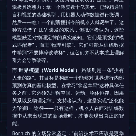
辑极具诱惑力：拿一个耗资数十亿美元、已经精通语
言和视觉的基础模型，用机器人动作数据进行微调，
然后——瞧！一个能听懂指令的机器人就诞生了。这
种方法借了 LLM 爆发的东风，但批评者认为，这些
模型缺乏对物理定律的真实感知。它们是顶级的“模
式匹配者”，而非“物理引擎”。它们可能从训练数据
中学到“不要摔碎玻璃杯”，但它们并不从本质上理解
引力会导致破碎。
而
世界模型（World Model）
路线则是一条“少有
人走的路”。其目标是构建一个能够对世界进行内部
预测仿真的基础模型。在学习“拿起苹果”这种具体任
务之前，它必须先理解空间、运动、物体恒存、因果
关系以及物理定律。支持者认为，这是实现“泛化能
力”的唯一途径——只有这样，机器人在面对训练数
据中从未出现过的新场景时，才能表现出真正的智
能。
Bornich 的立场异常坚定：“前沿技术不应该是更华