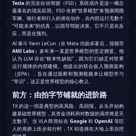
Tesla
的完全自动驾驶（FSD）系统或许是这一概念
最著名的现实应用。FSD 依赖“世界模型”来预测周围
车辆、骑行者和行人的潜在动作，在内部运行无数个
“可能未来”的仿真，以指导驾驶决策。它不只是在反
应，而是在预判。
AI 泰斗 Yann LeCun（在 Meta 功勋卓著后，现领导
AMI Labs
）多年来一直是世界模型的坚定拥趸。他
认为 LLM 存在“根本性缺陷”，因为它们缺乏对世界
运行规律的内部建模。他提出的联合嵌入预测架构
（JEPA），旨在通过观察和预测视频来让模型学习
“常识”，这正是世界模型的核心教义。
前方：由拍字节铺就的进阶路
1X 的这一招是典型的高风险、高回报。从头开始构
建基础世界模型，其资金消耗和对数据的渴求将是天
文数字。当 VLA 阵营站在
Google
和
OpenAI
等巨
人的肩膀上疾步前行时，1X 却选择在大地上亲自挖