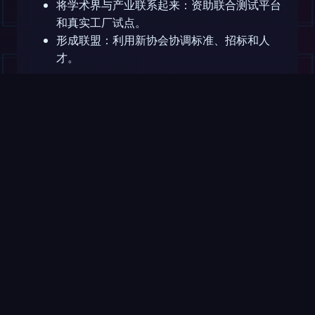
将学术界与产业联系起来：资助联合测试平台
和真实工厂试点。
形成联盟：利用新协会协调标准、招标和人
才。
来自布达佩斯的信号令人鼓舞。如果这些言论转化为
长期投资和稳定执行，匈牙利就能从机器人和应用AI
领域的观察者转变为建设者。
继续阅读
滑动 →
杂志
视频