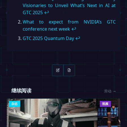
Visionaries to Unveil What’s Next in AI at
GTC 2025
↩︎
What to expect from NVIDIA’s GTC
conference next week
↩︎
GTC 2025 Quantum Day
↩︎
继续阅读
滑动 →
杂志
视频