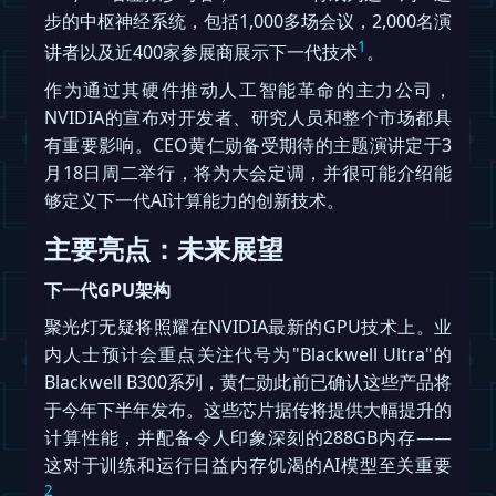
步的中枢神经系统，包括1,000多场会议，2,000名演
1
讲者以及近400家参展商展示下一代技术
。
作为通过其硬件推动人工智能革命的主力公司，
NVIDIA的宣布对开发者、研究人员和整个市场都具
有重要影响。CEO黄仁勋备受期待的主题演讲定于3
月18日周二举行，将为大会定调，并很可能介绍能
够定义下一代AI计算能力的创新技术。
主要亮点：未来展望
下一代GPU架构
聚光灯无疑将照耀在NVIDIA最新的GPU技术上。业
内人士预计会重点关注代号为"Blackwell Ultra"的
Blackwell B300系列，黄仁勋此前已确认这些产品将
于今年下半年发布。这些芯片据传将提供大幅提升的
计算性能，并配备令人印象深刻的288GB内存——
这对于训练和运行日益内存饥渴的AI模型至关重要
2