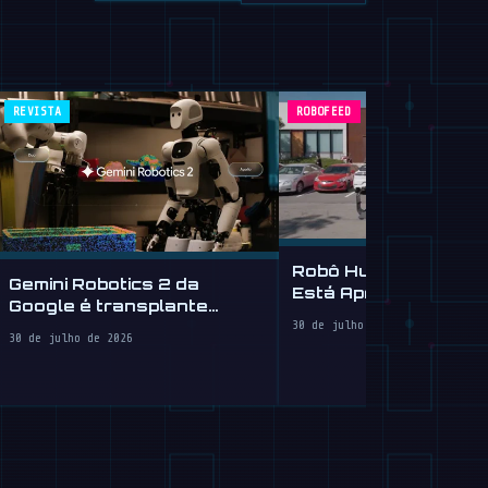
REVISTA
ROBOFEED
Robô Humanoide da 
Gemini Robotics 2 da
Está Aprendendo a Di
Google é transplante
cerebral para robôs
30 de julho de 2026
30 de julho de 2026