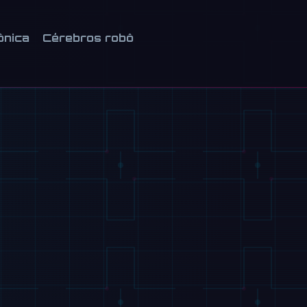
ônica
Cérebros robô