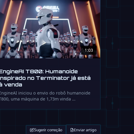
1:03
EngineAI T800: Humanoide
inspirado no Terminator já está
à venda
EngineAI iniciou o envio do robô humanoide
T800, uma máquina de 1,73m vinda …
Enviar artigo
Sugerir correção