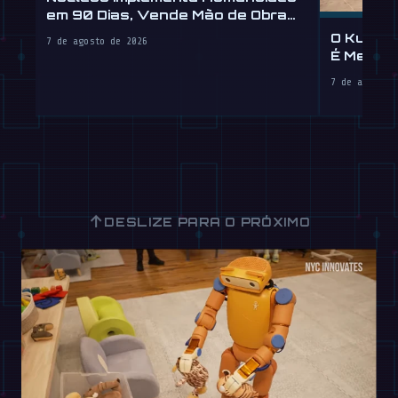
em 90 Dias, Vende Mão de Obra
por Hora
O Kung 
7 de agosto de 2026
É Melhor
7 de agosto 
↑
DESLIZE PARA O PRÓXIMO