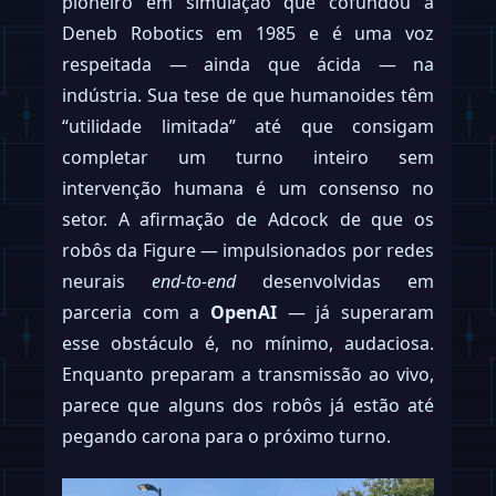
pioneiro em simulação que cofundou a
Deneb Robotics em 1985 e é uma voz
respeitada — ainda que ácida — na
indústria. Sua tese de que humanoides têm
“utilidade limitada” até que consigam
completar um turno inteiro sem
intervenção humana é um consenso no
setor. A afirmação de Adcock de que os
robôs da Figure — impulsionados por redes
neurais
end-to-end
desenvolvidas em
parceria com a
OpenAI
— já superaram
esse obstáculo é, no mínimo, audaciosa.
Enquanto preparam a transmissão ao vivo,
parece que alguns dos robôs já estão até
pegando carona para o próximo turno.