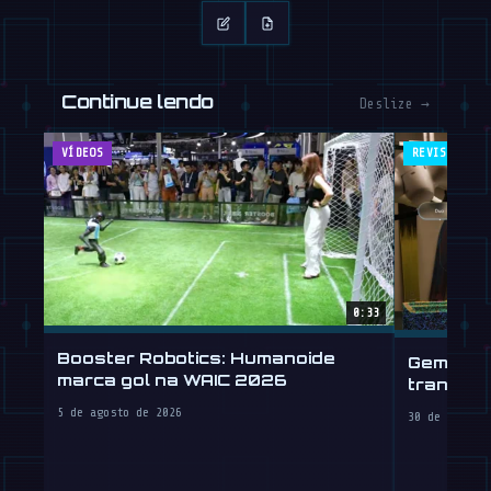
Continue lendo
Deslize →
VÍDEOS
REVISTA
0:33
Booster Robotics: Humanoide
Gemini R
marca gol na WAIC 2026
transpla
5 de agosto de 2026
30 de julho 