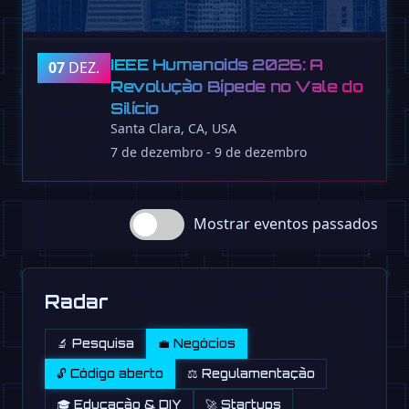
IEEE Humanoids 2026: A
07
DEZ.
Revolução Bípede no Vale do
Silício
Santa Clara, CA, USA
7 de dezembro - 9 de dezembro
Mostrar eventos passados
Radar
🔬 Pesquisa
💼 Negócios
🔓 Código aberto
⚖️ Regulamentação
🎓 Educação & DIY
🚀 Startups