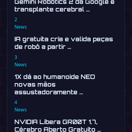
Gemini Robotics 2 da Google é
transplante cerebral …
2
News
IA gratuita cria e valida peças
de robô a partir …
3
News
1X dá ao humanoide NEO
novas mãos
assustadoramente …
4
News
NVIDIA Libera GR00T 1.7,
Cérebro Aberto Gratuito …