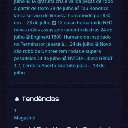
julho
📰
IA gratuita cria e valida peças de robô
a partir de texto
28 de julho
📰
Tau Robotics
lança serviço de limpeza humanoide por $30
em …
28 de julho
📰
1X dá ao humanoide NEO
novas mãos assustadoramente destras
24 de
julho
🎬
EngineAI T800: Humanoide inspirado
no Terminator já está à …
24 de julho
🎬
Novo
cão robô da Unitree tem rodas e supera
pesadelos
24 de julho
📰
NVIDIA Libera GR00T
1.7, Cérebro Aberto Gratuito para …
13 de
julho
🔥
Tendências
1
Magazine