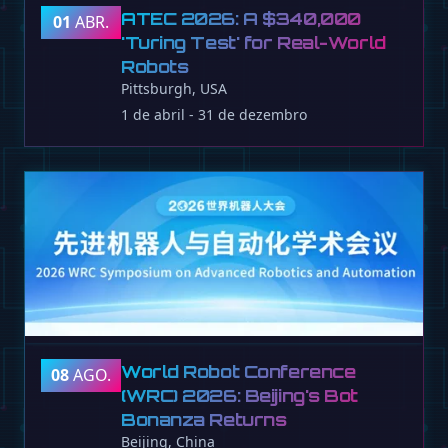
ATEC 2026: A $340,000
01
ABR.
'Turing Test' for Real-World
Robots
Pittsburgh, USA
1 de abril - 31 de dezembro
World Robot Conference
08
AGO.
(WRC) 2026: Beijing's Bot
Bonanza Returns
Beijing, China