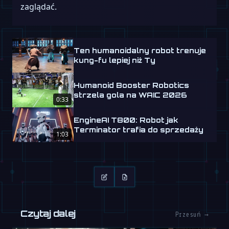
zaglądać.
Ten humanoidalny robot trenuje
kung-fu lepiej niż Ty
Humanoid Booster Robotics
strzela gola na WAIC 2026
0:33
EngineAI T800: Robot jak
Terminator trafia do sprzedaży
1:03
Czytaj dalej
Przesuń →