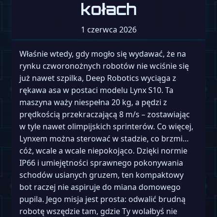
kołach
1 czerwca 2026
Właśnie wtedy, gdy mogło się wydawać, że na
rynku czworonożnych robotów nie wciśnie się
już nawet szpilka, Deep Robotics wyciąga z
rękawa asa w postaci modelu Lynx S10. Ta
maszyna waży niespełna 20 kg, a pędzi z
prędkością przekraczającą 8 m/s – zostawiając
w tyle nawet olimpijskich sprinterów. Co więcej,
Lynxem można sterować w stadzie, co brzmi…
cóż, wcale a wcale niepokojąco. Dzięki normie
IP66 i umiejętności sprawnego pokonywania
schodów usianych gruzem, ten kompaktowy
bot raczej nie aspiruje do miana domowego
pupila. Jego misja jest prosta: odwalić brudną
robotę wszędzie tam, gdzie Ty wolałbyś nie