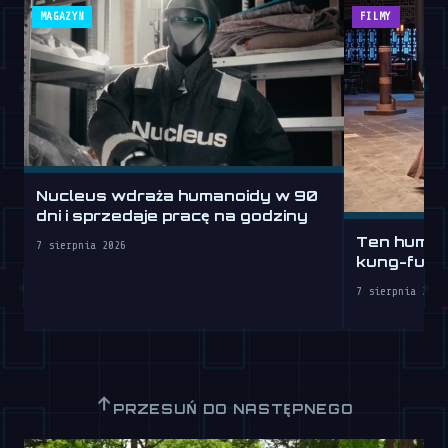
MAGAZYN
FILMY
Nucleus wdraża humanoidy w 90
dni i sprzedaje pracę na godziny
Ten humano
7 sierpnia 2026
kung-fu lep
7 sierpnia 2026
↑
PRZESUŃ DO NASTĘPNEGO