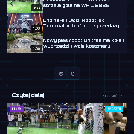
strzela gola na WAIC 2026
0:33
EngineAI T800: Robot jak
Terminator trafia do sprzedaży
1:03
Nowy pies robot Unitree ma koła i
wyprzedzi Twoje koszmary
1:00
Czytaj dalej
Przesuń →
FILMY
MAGAZYN