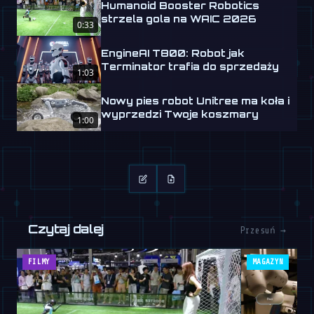
Humanoid Booster Robotics
strzela gola na WAIC 2026
0:33
EngineAI T800: Robot jak
Terminator trafia do sprzedaży
1:03
Nowy pies robot Unitree ma koła i
wyprzedzi Twoje koszmary
1:00
Czytaj dalej
Przesuń →
FILMY
MAGAZYN