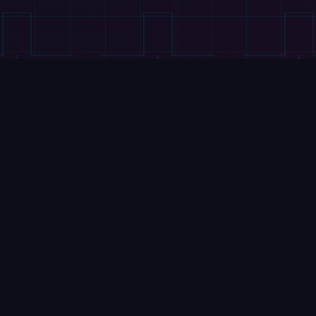
FILMY
Lynx M20S od DEEP