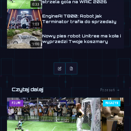
strzela gola na WAIC 2026
0:33
EngineAI T800: Robot jak
Terminator trafia do sprzedaży
1:03
Nowy pies robot Unitree ma koła i
wyprzedzi Twoje koszmary
1:00
Czytaj dalej
Przesuń →
FILMY
MAGAZYN