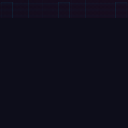
FILMY
Wuji Hand 2: Zapowiedź
nowej, chłodniejszej dłoni