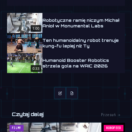
Robotyczne ramię niczym Michał
Anioł w Monumental Labs
1:00
Ten humanoidalny robot trenuje
kung-fu lepiej niż Ty
Humanoid Booster Robotics
strzela gola na WAIC 2026
0:33
Czytaj dalej
Przesuń →
FILMY
ROBOFEED