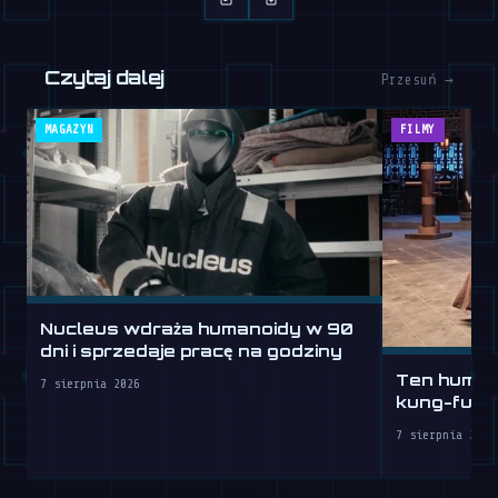
Czytaj dalej
Przesuń →
MAGAZYN
FILMY
Nucleus wdraża humanoidy w 90
dni i sprzedaje pracę na godziny
Ten humano
7 sierpnia 2026
kung-fu lep
7 sierpnia 2026