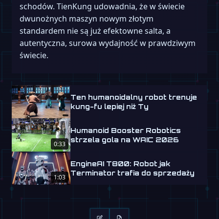
schodów. TienKung udowadnia, że w świecie
dwunożnych maszyn nowym złotym
standardem nie są już efektowne salta, a
autentyczna, surowa wydajność w prawdziwym
świecie.
Ten humanoidalny robot trenuje
kung-fu lepiej niż Ty
Humanoid Booster Robotics
strzela gola na WAIC 2026
0:33
EngineAI T800: Robot jak
Terminator trafia do sprzedaży
1:03