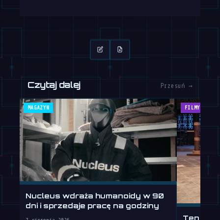
Czytaj dalej
Przesuń →
MAGAZYN
FILMY
Nucleus wdraża humanoidy w 90
dni i sprzedaje pracę na godziny
Ten huma
7 sierpnia 2026