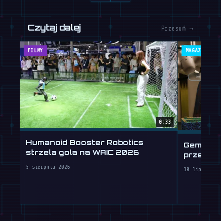
Czytaj dalej
Przesuń →
FILMY
MAGAZYN
0:33
Humanoid Booster Robotics
Gemini R
strzela gola na WAIC 2026
przeszc
5 sierpnia 2026
30 lipca 202