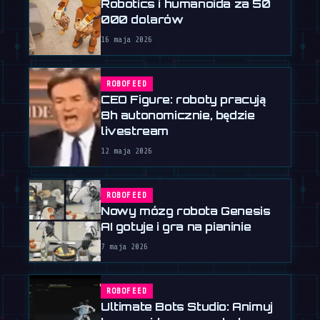
Robotics i humanoida za 50
000 dolarów
16 maja 2026
ROBOFEED
CEO Figure: roboty pracują
8h autonomicznie, będzie
livestream
12 maja 2026
ROBOFEED
Nowy mózg robota Genesis
AI gotuje i gra na pianinie
7 maja 2026
ROBOFEED
Ultimate Bots Studio: Animuj