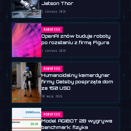
Jetson Thor
1 czerwca 2026
ROBOFEED
OpenAI znów buduje roboty
po rozstaniu z firmą Figure
1 czerwca 2026
ROBOFEED
Humanoidalny kamerdyner
firmy Gatsby posprząta dom
za 150 USD
30 maja 2026
ROBOFEED
Model AGIBOT 2B wygrywa
benchmark: fizyka