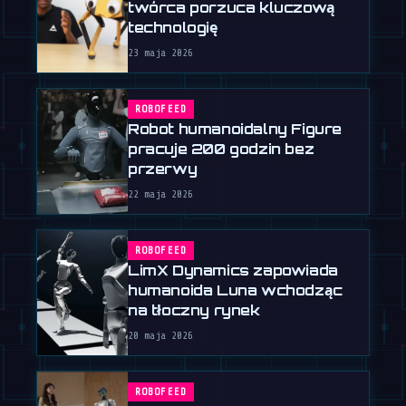
twórca porzuca kluczową
technologię
23 maja 2026
ROBOFEED
Robot humanoidalny Figure
pracuje 200 godzin bez
przerwy
22 maja 2026
ROBOFEED
LimX Dynamics zapowiada
humanoida Luna wchodząc
na tłoczny rynek
20 maja 2026
ROBOFEED