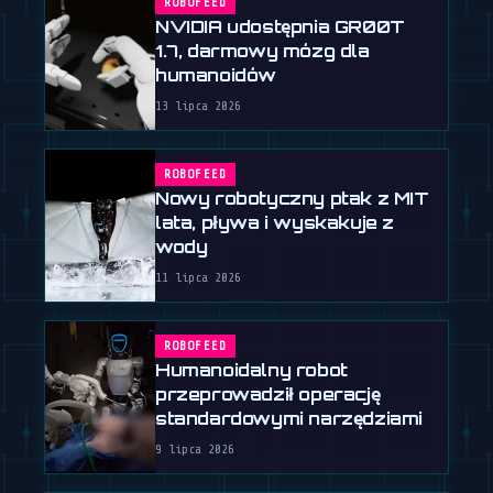
ROBOFEED
NVIDIA udostępnia GR00T
1.7, darmowy mózg dla
humanoidów
13 lipca 2026
ROBOFEED
Nowy robotyczny ptak z MIT
lata, pływa i wyskakuje z
wody
11 lipca 2026
ROBOFEED
Humanoidalny robot
przeprowadził operację
standardowymi narzędziami
9 lipca 2026