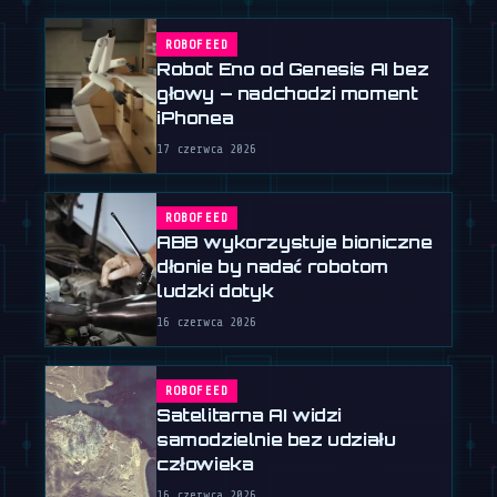
ROBOFEED
Robot Eno od Genesis AI bez
głowy – nadchodzi moment
iPhonea
17 czerwca 2026
ROBOFEED
ABB wykorzystuje bioniczne
dłonie by nadać robotom
ludzki dotyk
16 czerwca 2026
ROBOFEED
Satelitarna AI widzi
samodzielnie bez udziału
człowieka
16 czerwca 2026