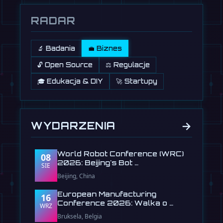
RADAR
🔬 Badania
💼 Biznes
🔓 Open Source
⚖️ Regulacje
🎓 Edukacja & DIY
🚀 Startupy
→
WYDARZENIA
World Robot Conference (WRC)
08
2026: Beijing's Bot …
SIE
Beijing, China
European Manufacturing
16
Conference 2026: Walka o …
WRZ
Bruksela, Belgia