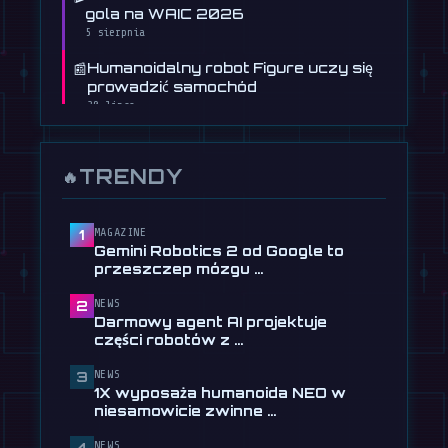
gola na WAIC 2026
5 sierpnia
📰
Humanoidalny robot Figure uczy się
prowadzić samochód
30 lipca
📰
Darmowy agent AI projektuje części
robotów z opisów …
TRENDY
🔥
28 lipca
📰
Tau Robotics wprowadza
sprzątanie humanoidalne za 30
MAGAZINE
1
Gemini Robotics 2 od Google to
USD w …
przeszczep mózgu …
28 lipca
NEWS
2
📰
1X wyposaża humanoida NEO w
Darmowy agent AI projektuje
niesamowicie zwinne dłonie
części robotów z …
24 lipca
NEWS
3
🎬
EngineAI T800: Robot jak
1X wyposaża humanoida NEO w
Terminator trafia do sprzedaży
niesamowicie zwinne …
24 lipca
NEWS
4