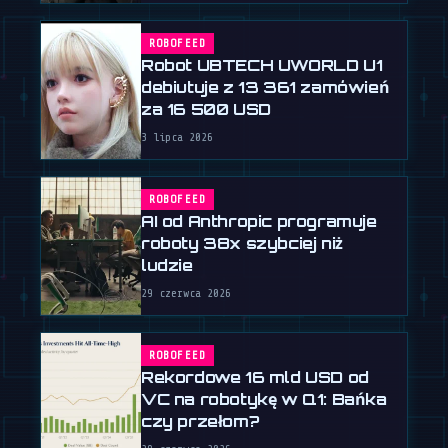
ROBOFEED
Robot UBTECH UWORLD U1
debiutuje z 13 361 zamówień
za 16 500 USD
3 lipca 2026
ROBOFEED
AI od Anthropic programuje
roboty 38x szybciej niż
ludzie
29 czerwca 2026
ROBOFEED
Rekordowe 16 mld USD od
VC na robotykę w Q1: Bańka
czy przełom?