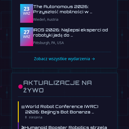
The Autonomous 2026:
23
Przyszłość mobilności w …
WRZ
Wiedeń, Austria
IROS 2026: Najlepsi eksperci od
27
robotyki jadą do …
WRZ
Pittsburgh, PA, USA
Zobacz wszystkie wydarzenia →
AKTUALIZACJE NA
●
ŻYWO
📅
World Robot Conference (WRC)
2026: Beijing's Bot Bonanza …
8 sierpnia
🎬
Humanoid Booster Robotics strzela