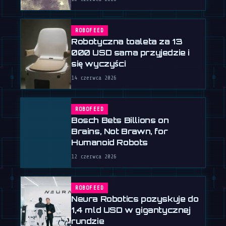
ROBOFEED
Robotyczna toaleta za 13
000 USD sama przyjedzie i
się wyczyści
14 czerwca 2026
ROBOFEED
Bosch Bets Billions on
Brains, Not Brawn, for
Humanoid Robots
12 czerwca 2026
ROBOFEED
Neura Robotics pozyskuje do
1,4 mld USD w gigantycznej
rundzie