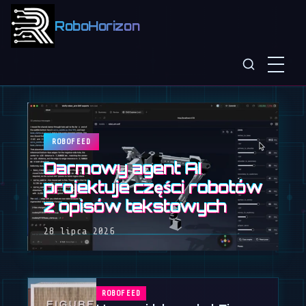
RoboHorizon
ROBOFEED
Darmowy agent AI
projektuje części robotów
z opisów tekstowych
28 lipca 2026
ROBOFEED