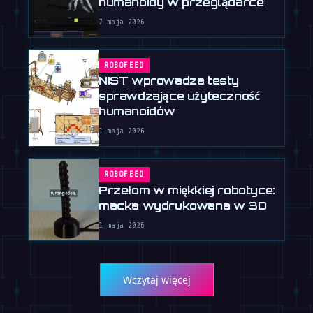
humanoidy w przeglądarce
7 maja 2026
ROBOFEED
NIST wprowadza testy
sprawdzające użyteczność
humanoidów
1 maja 2026
ROBOFEED
Przełom w miękkiej robotyce:
macka wydrukowana w 3D
1 maja 2026
Wczytaj więcej