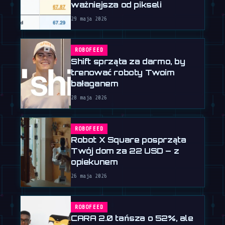
ważniejsza od pikseli
29 maja 2026
ROBOFEED
Shift sprząta za darmo, by
trenować roboty Twoim
bałaganem
28 maja 2026
ROBOFEED
Robot X Square posprząta
Twój dom za 22 USD – z
opiekunem
26 maja 2026
ROBOFEED
CARA 2.0 tańsza o 52%, ale