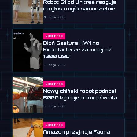
Robot G1 od Unitree reaguje
na głos i myśli samodzielnie
20 maja 2026
ROBOFEED
Dłoń Gesture HW1 na
Kickstarterze za mniej niż
1000 USD
17 maja 2026
ROBOFEED
Nowy chiński robot podnosi
5000 kg i bije rekord świata
17 maja 2026
ROBOFEED
Amazon przejmuje Fauna