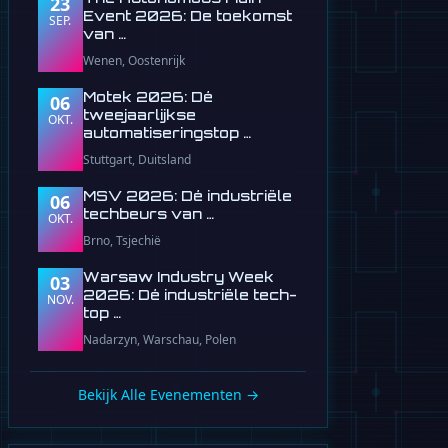
23
Event 2026: De toekomst
SEP.
van …
Wenen, Oostenrijk
Motek 2026: Dé
06
tweejaarlijkse
OKT.
automatiseringstop …
Stuttgart, Duitsland
MSV 2026: Dé industriële
06
techbeurs van …
OKT.
Brno, Tsjechië
Warsaw Industry Week
03
2026: Dé industriële tech-
NOV.
top …
Nadarzyn, Warschau, Polen
Bekijk Alle Evenementen →