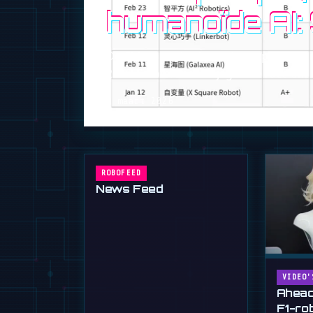
humanoïde AI:
De Chinese roboticasector explodeert 
2026. Staatsfondsen jagen de race om
9 maart 2026
ROBOFEED
News Feed
VIDEO'
Ahead
F1-ro