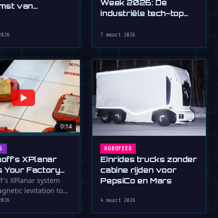
Week 2026: Dé
mst van
industriële tech-top
teit
van de CEE
2026
7 maart 2026
0:14
ROBOFEED
S
Einrides trucks zonder
off's XPlanar
cabine rijden voor
 Your Factory
PepsiCo en Mars
 an Air Hockey
f's XPlanar system
gnetic levitation to
rts with 6 degrees of
2026
4 maart 2026