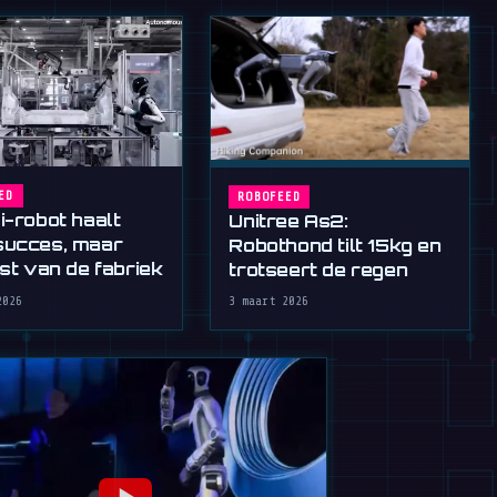
ED
ROBOFEED
i-robot haalt
Unitree As2:
ucces, maar
Robothond tilt 15kg en
st van de fabriek
trotseert de regen
2026
3 maart 2026