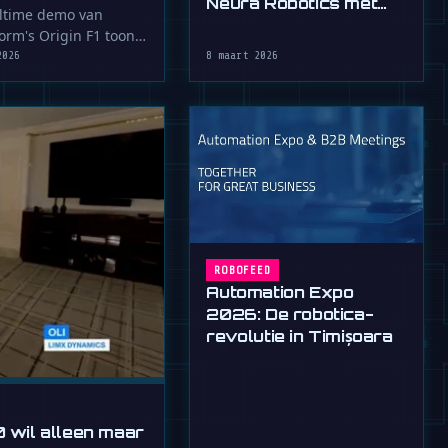
Neura Robotics met
realistisch
ltime demo van
$1,2 mrd
rm's Origin F1 toont
ht
suitdrukkingen die zó
2026
8 maart 2026
jn …
ROBOFEED
Automation Expo
2026: De robotica-
revolutie in Timișoara
 wil alleen maar