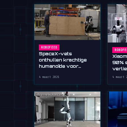
ROBOFEED
ROBOFE
SpaceX-vets
Xiaom
onthullen krachtige
90% s
humanoïde voor
verlie
zwaar werk
4 maart 2026
4 maart 