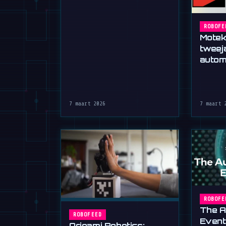
ROBOFE
Motek
tweeja
autom
Stutt
7 maart 2026
7 maart 
ROBOFE
The A
ROBOFEED
Event
Origami Robotics: