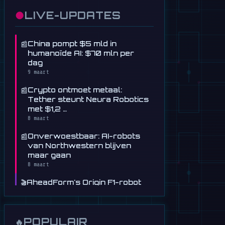
●
LIVE-UPDATES
📰
China pompt $5 mld in
humanoïde AI: $70 mln per
dag
9 maart
📰
Crypto ontmoet metaal:
Tether steunt Neura Robotics
met $1,2 …
8 maart
📰
Onverwoestbaar: AI-robots
van Northwestern blijven
maar gaan
8 maart
🎬
AheadForm's Origin F1-robot
heeft een bizar realistisch …
8 maart
🎬
Deze humanoïde robot van
POPULAIR
🔥