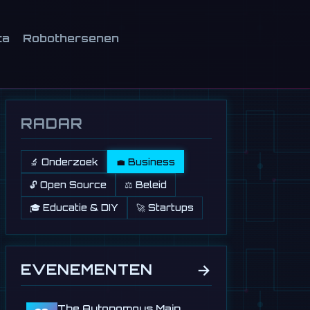
ca
Robothersenen
RADAR
🔬 Onderzoek
💼 Business
🔓 Open Source
⚖️ Beleid
🎓 Educatie & DIY
🚀 Startups
→
EVENEMENTEN
The Autonomous Main