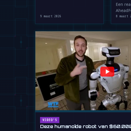
bizar 
Een rea
AheadFo
gezic
gezicht
9 maart 2026
8 maart 
echt zi
VIDEO'S
Deze humanoïde robot van $60.000