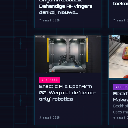
toeko
Behendige AI-vingers
mobili
dankzij nieuwe
handschoen
7 maart 2026
7 maart 
ROBOFEED
Enactic AI's OpenArm
VIDEO'
02: Weg met de 'demo-
Beckh
only' robotica
Makes
Floor
Beckhof
uses ma
Table
move pa
5 maart 2026
4 maart 
…