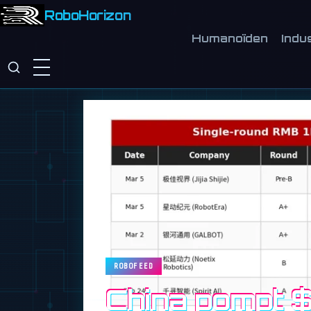
RoboHorizon
Humanoïden
Indu
ROBOFEED
China pompt $