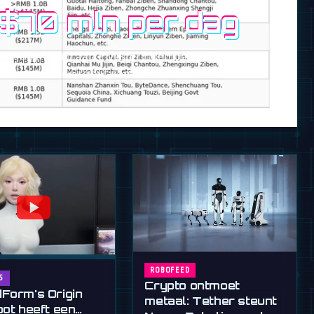
 $70 mln per dag
met $5 miljard aan investeringen begin
 de humanoïde robot aan.
ROBOFEED
S
Crypto ontmoet
Form's Origin
metaal: Tether steunt
bot heeft een