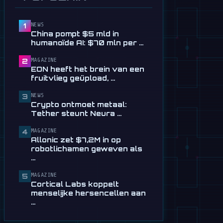
$60.000 wil alleen maar
dansen
8 maart
NEWS
1
China pompt $5 mld in
📰
Nieuwe AI-sim draait 10
humanoïde AI: $70 mln per …
minuten robottaken op een
RTX 4090
MAGAZINE
2
7 maart
EON heeft het brein van een
fruitvlieg geüpload, …
📰
Origami Robotics: Behendige
AI-vingers dankzij nieuwe …
NEWS
3
Crypto ontmoet metaal:
7 maart
Tether steunt Neura …
🎬
Digit-robot begint aan de
MAGAZINE
volgende geestdodende
4
Allonic zet $7,2M in op
logistieke …
robotlichamen geweven als
7 maart
…
MAGAZINE
5
Cortical Labs koppelt
menselijke hersencellen aan
…