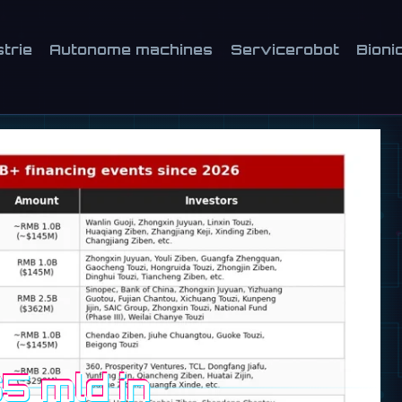
strie
Autonome machines
Servicerobot
Bioni
5 mld in