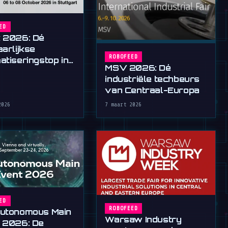
ED
 2026: Dé
arlijkse
ROBOFEED
atiseringstop in
MSV 2026: Dé
gart
industriële techbeurs
van Centraal-Europa
2026
7 maart 2026
ED
ROBOFEED
utonomous Main
Warsaw Industry
 2026: De