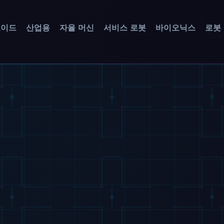
노이드
산업용
자율 머신
서비스 로봇
바이오닉스
로봇