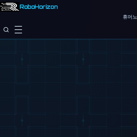
RoboHorizon
휴머