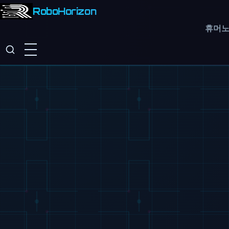
RoboHorizon
휴머