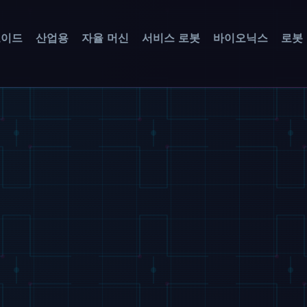
노이드
산업용
자율 머신
서비스 로봇
바이오닉스
로봇