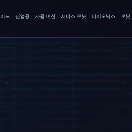
노이드
산업용
자율 머신
서비스 로봇
바이오닉스
로봇