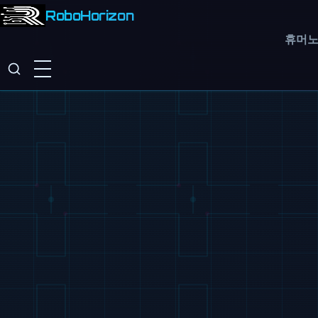
RoboHorizon
휴머