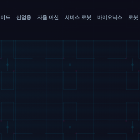
노이드
산업용
자율 머신
서비스 로봇
바이오닉스
로봇