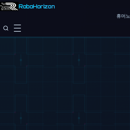
RoboHorizon
휴머