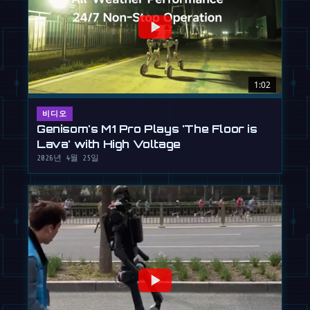
1:02
비디오
Genisom's M1 Pro Plays 'The Floor is
Lava' with High Voltage
2026년 4월 25일