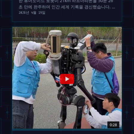
한 휴머노이드 로봇이 21km 하프마라톤을 50분 26
초 만에 완주하며 인간 세계 기록을 경신했습니다. 1
년 만에 코믹한 실패에서 초인적인 속도로 발전한 과
2026년 4월 19일
정을 분석합니다.
0:28