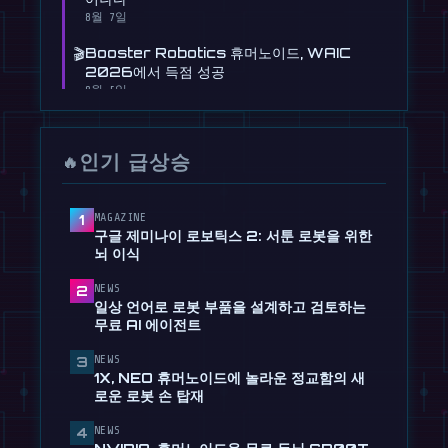
8월 7일
🎬
Booster Robotics 휴머노이드, WAIC
2026에서 득점 성공
8월 5일
📰
Figure 휴머노이드 로봇, 이제 운전까지 학습
중
인기 급상승
🔥
7월 30일
📰
일상 언어로 로봇 부품을 설계하고 검토하는 무
료 AI 에이전트
MAGAZINE
1
구글 제미나이 로보틱스 2: 서툰 로봇을 위한
7월 28일
뇌 이식
📰
타우 로보틱스 SF에서 시간당 30달러 휴머노
NEWS
2
이드 청소 서비스 출시
일상 언어로 로봇 부품을 설계하고 검토하는
7월 28일
무료 AI 에이전트
📰
1X, NEO 휴머노이드에 놀라운 정교함의 새로
NEWS
3
운 로봇 손 탑재
1X, NEO 휴머노이드에 놀라운 정교함의 새
7월 24일
로운 로봇 손 탑재
🎬
EngineAI T800: 터미네이터 영감 휴머노이
NEWS
4
드 배송 시작