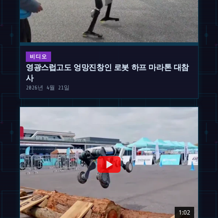
비디오
영광스럽고도 엉망진창인 로봇 하프 마라톤 대참
사
2026년 4월 21일
1:02