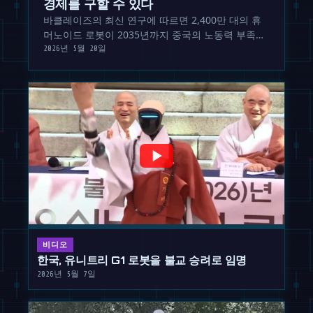
경제를 구할 수 있다
바클레이즈의 최신 연구에 따르면 2,400만 대의 휴
머노이드 로봇이 2035년까지 중국의 노동력 부족분
의 60%를 채우며 글로벌 경제 지형을 재편할 것으로
2026년 5월 20일
전망됩니다.
비디오
한국, 유니트리 G1 로봇을 불교 승려로 임명
2026년 5월 7일