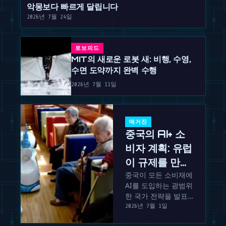
악몽보다 빠르게 달립니다
2026년 7월 24일
로보피드
MIT의 새로운 로봇 새: 비행, 수영,
수면 도약까지 완벽 수행
2026년 7월 11일
매거진
중국의 AI+ 소
비자 계획: 유럽
이 규제를 만드
는 동안 모든 가
중국이 모든 소비재에
AI를 도입하는 광범위
정에 로봇을 보
한 국가 전략을 발표
급하다
했습니다. 유럽이 규
2026년 7월 1일
제를 논의하는 동안