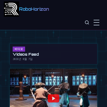
인구 감소에 맞선 일본의 해법:
RoboHorizon
2040년까지 로봇 1000만
대 도입
2026년 7월 8일
비디오
Videos Feed
2026년 8월 7일