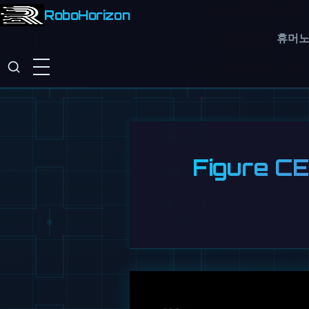
RoboHorizon
휴머
Figure 