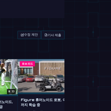
기사 제출
수정 제안
로보피드
매거진
0:33
Figure 휴머노이드 로봇, 이제 운전
휴머노이드,
구글 제미나이 로
까지 학습 중
공
을 위한 뇌 이식