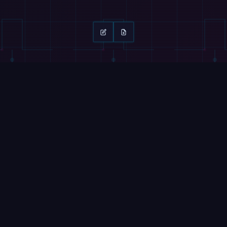
계속 읽기
스와이프 →
매거진
비디오
뉴클리어스, 90일 만에 휴머노이드 배치 및 시
간제 노동 서비스 출시
이 휴머노이
2026년 8월 7일
어나다