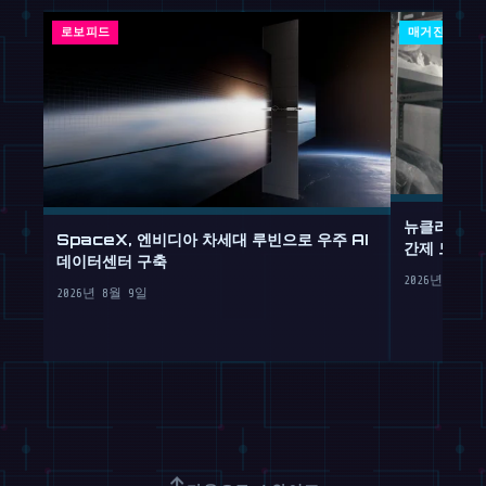
로보피드
매거진
뉴클리어스,
SpaceX, 엔비디아 차세대 루빈으로 우주 AI
간제 노동 
데이터센터 구축
2026년 8월 
2026년 8월 9일