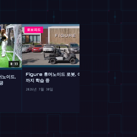
로보피드
매거진
0:33
Figure 휴머노이드 로봇, 이제 운전
휴머노이드,
구글 제미나이 로
까지 학습 중
공
을 위한 뇌 이식
2026년 7월 30일
2026년 7월 30일