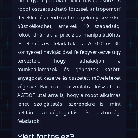
sima gyári padlókon való navigáláshoz. A
robot összecsukható törzzsel, antropomorf
derékkal és rendkívül mozgékony kezekkel
büszkélkedhet, amelyek 19 szabadsági
fokot kínálnak a precíziós manipulációhoz
és ellenőrzési feladatokhoz. A 360°-os 3D
környezeti navigációval felfegyverkezve úgy
tervezték, hogy áthaladjon a
munkaállomások és gépházak között,
anyagokat kezelve és összetett műveleteket
végezve. Bár ipari használatra készült, az
AGIBOT utal arra is, hogy a robot alkalmas
lehet szolgáltatási szerepekre is, mint
például vendégfogadás és biztonsági
feladatok.
Miért fontos ez?