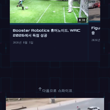
0:33
Figure 
Booster Robotics 휴머노이드, WAIC
중
2026에서 득점 성공
2026년 7월 3
2026년 8월 5일
↑
다음으로 스와이프