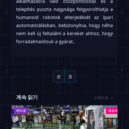
alkalmazásra való összpontosítás és a
telepítés puszta nagysága felgyorsíthatja a
humanoid robotok elterjedését az ipari
automatizálásban, bebizonyítva, hogy néha
nem kell új feltalálni a kereket ahhoz, hogy
forradalmasítsuk a gyárat.
계속 읽기
스와이프 →
비디오
로보피드