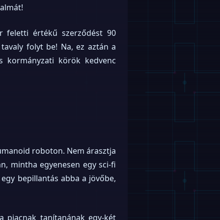
dalmát!
r feletti értékű szerződést 90
avaly folyt be! Na, ez aztán a
és kormányzati körök kedvenc
 humanoid roboton. Nem árasztja
yan, mintha egyenesen egy sci-fi
 egy bepillantás abba a jövőbe,
a piacnak tanítanának egy-két