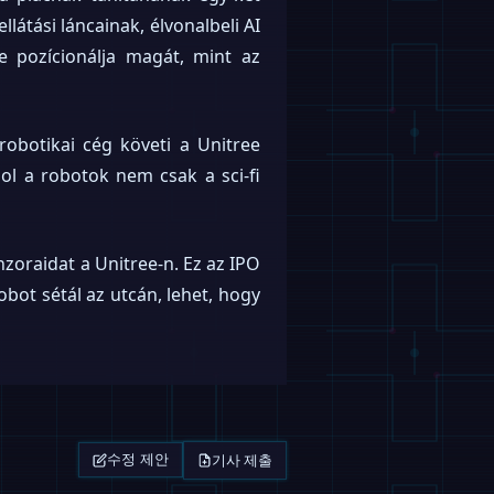
látási láncainak, élvonalbeli AI
 pozícionálja magát, mint az
robotikai cég követi a Unitree
hol a robotok nem csak a sci-fi
nzoraidat a Unitree-n. Ez az IPO
bot sétál az utcán, lehet, hogy
기사 제출
수정 제안