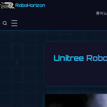
RoboHorizon
휴머
Unitree Ro