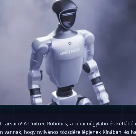
t társaim! A Unitree Robotics, a kínai négylábú és kétlábú
on vannak, hogy nyilvános tőzsdére lépjenek Kínában, és 