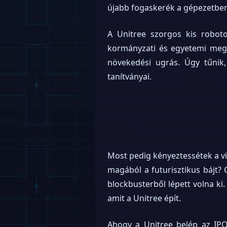
újabb fogaskerék a gépezetben. 
A Unitree szorgos kis robotok
kormányzati és egyetemi megbí
növekedési ugrás. Úgy tűnik
tanítványai.
Most pedig kényeztessétek a vi
magából a futurisztikus bájt? C
blockbusterből lépett volna ki
amit a Unitree épít.
Ahogy a Unitree belép az IPO