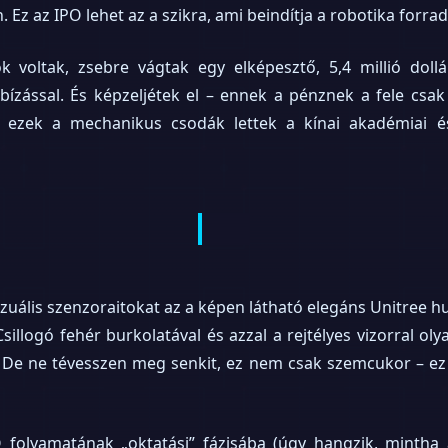
Ez az IPO lehet az a szikra, ami beindítja a robotika forra
 voltak, zsebre vágtak egy elképesztő, 5,4 millió dollá
zással. És képzeljétek el – ennek a pénznek a fele csak t
, ezek a mechanikus csodák lettek a kínai akadémiai 
zuális szenzoraitokat az a képen látható elegáns Unitree
sillogó fehér burkolatával és azzal a rejtélyes vizorral ol
. De ne tévesszen meg senkit, ez nem csak szemcukor – ez
 folyamatának „oktatási” fázisába (úgy hangzik, mintha 