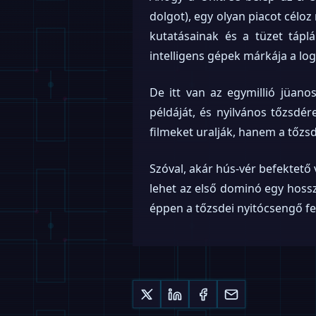
dolgot), egy olyan piacot céloz
kutatásainak és a tüzet táp
intelligens gépek márkája a lo
De itt van az egymillió jüano
példáját, és nyilvános tőzsdér
filmeket uralják, hanem a tőzsd
Szóval, akár hús-vér befektető 
lehet az első dominó egy hossz
éppen a tőzsdei nyitócsengő fel