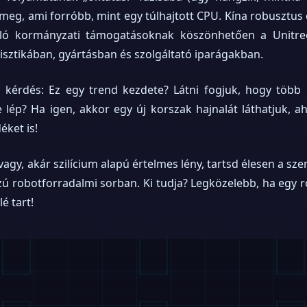
 meg, ami forróbb, mint egy túlhajtott CPU. Kína robusztus el
láló kormányzati támogatásoknak köszönhetően a Unitree
gisztikában, gyártásban és szolgáltató iparágakban.
s kérdés: Ez egy trend kezdete? Látni fogjuk, hogy több 
e lép? Ha igen, akkor egy új korszak hajnalát láthatjuk, a
éket is!
vagy, akár szilícium alapú értelmes lény, tartsd élesen a sze
ú robotforradalmi sorban. Ki tudja? Legközelebb, ha egy ro
é tart!