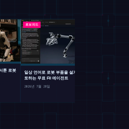
로보피드
로보피드
 서툰 로봇
일상 언어로 로봇 부품을 설계하고 검
토하는 무료 AI 에이전트
타우 로보틱스 S
러 휴머노이드 
2026년 7월 28일
2026년 7월 28일