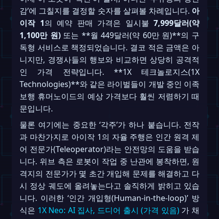
감’에 그칠지를 결정할 숫자를 살펴볼 차례입니다.
아
이작 1
의 예약 판매 가격은 일시불
7,999달러(약
1,100만 원)
또는 **월 449달러(약 60만 원)**의 구
독형 서비스로 책정되었습니다. 결코 적은 금액은 아
니지만, 경쟁사들의 행보와 비교하면 상당히 공격적
인 가격 전략입니다. **1X 테크놀로지스(1X
Technologies)**와 같은 라이벌들이 개발 중인 이족
보행 휴머노이드의 예상 가격보다 훨씬 저렴하기 때
문입니다.
물론 여기에는 중요한 ‘각주’가 하나 붙습니다. 전작
과 마찬가지로 아이작 1의 자율 주행은 인간 원격 제
어 전문가(Teleoperator)라는 안전망의 도움을 받습
니다. 위브 측은 로봇이 작업 중 난관에 봉착하면, 원
격지의 전문가가 몇 초간 개입해 문제를 해결하고 다
시 정상 궤도에 올려놓는다고 솔직하게 밝히고 있습
니다. 이러한 ‘인간 개입형(Human-in-the-loop)’ 방
식은
1X Neo: AI 집사, 드디어 출시 (가격 있음)
가 채