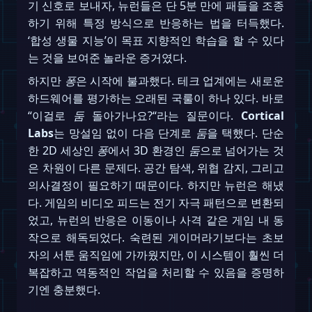
기 신호로 보내자, 뉴런들은 단 5분 만에 패들을 조종
하기 위해 특정 방식으로 반응하는 법을 터득했다.
‘합성 생물 지능’이 목표 지향적인 학습을 할 수 있다
는 것을 보여준 놀라운 증거였다.
하지만
퐁
은 시작에 불과했다. 테크 업계에는 새로운
하드웨어를 평가하는 오래된 국룰이 하나 있다. 바로
“이걸로
둠
돌아가나요?“라는 질문이다.
Cortical
Labs
는 망설임 없이 다음 단계로
둠
을 택했다. 단순
한 2D 세상인
퐁
에서 3D 환경인
둠
으로 넘어가는 것
은 차원이 다른 문제다. 공간 탐색, 위협 감지, 그리고
의사결정이 필요하기 때문이다. 하지만 뉴런은 해냈
다. 게임의 비디오 피드는 전기 자극 패턴으로 변환되
었고, 뉴런의 반응은 이동이나 사격 같은 게임 내 동
작으로 해독되었다. 숙련된 게이머라기보다는 초보
자의 서툰 움직임에 가까웠지만, 이 시스템이 훨씬 더
복잡하고 역동적인 작업을 처리할 수 있음을 증명하
기엔 충분했다.