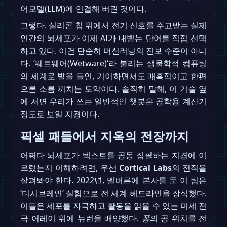
어모델(LLM)에 연결해 버린 것이다.
그렇다. 실리콘 칩 위에서 전기 신호를 주고받는 실제
인간의 뇌세포가 이제 AI가 내뱉는 단어를 직접 선택
하고 있다. 이건 단순히 머신러닝의 진보 수준이 아니
다. ‘웨트웨어(Wetware)‘라 불리는 생물학적 컴퓨팅
의 세계로 발을 들인, 기이하면서도 매혹적이고 한편
으론 소름 끼치는 도약이다. 솔직히 말해, 이 기술 옆
에 서면 우리가 쓰는 일반적인 챗봇은 공학용 계산기
정도로 보일 지경이다.
픽셀 패들에서 지옥의 전장까지
어쩌다 뇌세포가 텍스트를 공동 집필하는 지경에 이
르렀는지 이해하려면, 우선
Cortical Labs
의 전적을
살펴봐야 한다. 2022년, 멜버른에 본사를 둔 이 팀은
‘디시브레인’ 실험으로 전 세계 헤드라인을 장식했다.
이들은 세포를 자극하고 활동을 읽을 수 있는 미세 전
극 어레이 위에 뉴런을 배양했다.
퐁
의 공 위치를 전