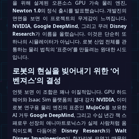
을 위해 설계된 오픈소스 GPU 가속 물리 엔진,
Newton 1.0
의 정식 출시를 발표했습니다. 개발진의
면면을 보면 이 프로젝트의 무게감이 느껴집니다.
NVIDIA
,
Google DeepMind
, 그리고 무려
Disney
Research
가 이름을 올렸습니다. 이것은 단순히 또
하나의 시뮬레이터가 아닙니다. 로봇 산업 전체를 관
통하는 물리 법칙의 ‘표준어’를 만들려는 원대한 시도
입니다.
로봇의 현실을 빚어내기 위한 ‘어
벤져스’의 결성
언뜻 보면 이 조합은 꽤나 이질적입니다. GPU 하드
웨어와 Isaac Sim 플랫폼의 절대 강자
NVIDIA
, 이미
로봇 연구용 물리 엔진의 표준인
MuJoCo
를 보유한
AI 거두
Google DeepMind
, 그리고 수십 년간 잭 스
패로우 선장의 애니마트로닉스가 실제 사람처럼 움
직이도록 다듬어온
Disney Research
와
Walt
Disney Imagineering
이 한자리에 모였기 때문입