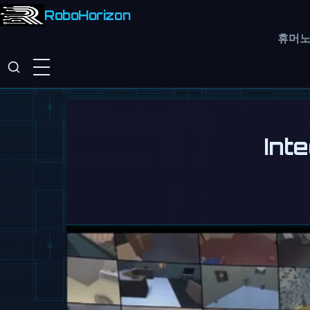
RoboHorizon
휴머
Int