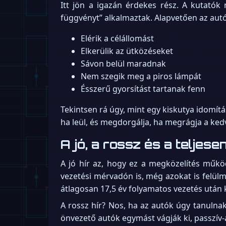
Itt jön a igazán érdekes rész. A kutatók 
függvényt” alkalmaztak. Alapvetően az autó
Elérik a célállomást
Elkerülik az ütközéseket
Sávon belül maradnak
Nem szegik meg a piros lámpát
Ésszerű gyorsítást tartanak fenn
Tekintsen rá úgy, mint egy kiskutya idomítá
ha leül, és megdorgálja, ha megrágja a kedv
A jó, a rossz és a teljes
A jó hír az, hogy ez a megközelítés műkö
vezetési mérvadón is, még azokat is felül
átlagosan 17,5 év folyamatos vezetés után 
A rossz hír? Nos, ha az autók úgy tanulnak 
önvezető autók egymást vágják ki, passzív-a