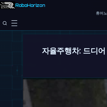
RoboHorizon
휴머
자율주행차: 드디어