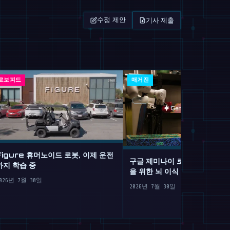
기사 제출
수정 제안
로보피드
매거진
Figure 휴머노이드 로봇, 이제 운전
구글 제미나이 로보틱스 2: 서
까지 학습 중
을 위한 뇌 이식
026년 7월 30일
2026년 7월 30일