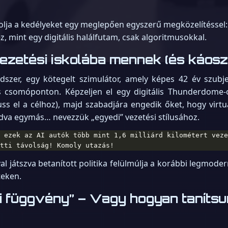
rzolja a kedélyeket egy meglepően egyszerű megközelítéssel
ez, mint egy digitális halálfutam, csak algoritmusokkal.
vezetési iskolába mennek (és káos
szer, egy kötegelt szimulátor, amely képes 42 év szubjekt
-s csomóponton. Képzeljen el egy digitális Thunderdome-
uss el a célhoz), majd szabadjára engedik őket, hogy virt
va egymás… nevezzük „egyedi” vezetési stílusához.
tti távolság! Komoly utazás!
 játszva betanított politika felülmúlja a korábbi legmode
eken.
si függvény” – Vagy hogyan taníts