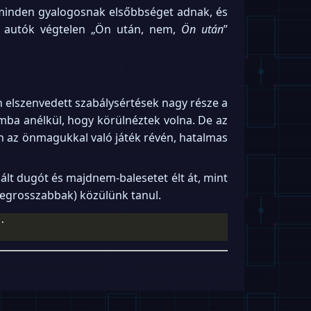
, minden gyalogosnak elsőbbséget adnak, és
s autók végtelen „Ön után, nem,
Ön után
”
n elszenvedett szabálysértések nagy része a
mba anélkül, hogy körülnéztek volna. De az
n az önmagukkal való játék révén, hatalmas
lált dugót és majdnem-balesetet élt át, mint
 legrosszabbak) közülünk tanul.