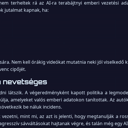
nem terheltek rá az AI-ra terabájtnyi emberi vezetési ada
k jutalmat kapnak, ha:
sára. Nem kell órákig videókat mutatnia neki jól viselkedő 
enc cipőjét.
en nevetséges
dni látszik. A végeredményként kapott politika a legmod
múlja, amelyeket valós emberi adatokon tanítottak. Az aut
következik be náluk incidens.
vezetni, mint mi, az azt is jelenti, hogy megtanulják a ro
gresszív sávváltásokat hajtanak végre, és talán még egy AI-