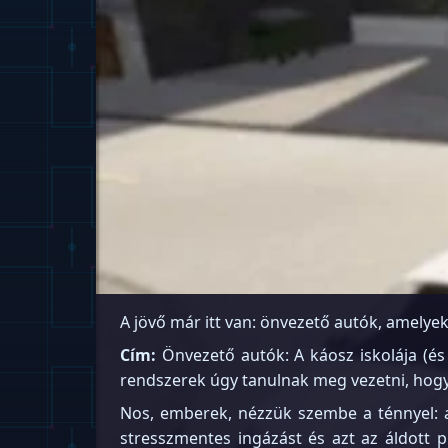
A jövő már itt van: önvezető autók, amely
Cím:
Önvezető autók: A káosz iskolája (és
rendszerek úgy tanulnak meg vezetni, hogy
Nos, emberek, nézzük szembe a ténnyel: a
stresszmentes ingázást és azt az áldott p