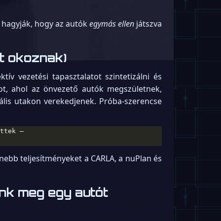
: hagyják, hogy az autók
egymás ellen
játszva
zt okoznak)
ív vezetési tapasztalatot szintetizálni és
ot, ahol az önvezető autók megszületnek,
uális utakon verekedjenek. Próba-szerencse
rnebb teljesítményeket a CARLA, a nuPlan és
unk meg egy autót