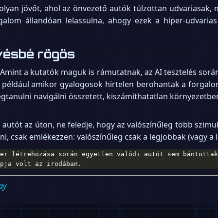
y olyan jövőt, ahol az önvezető autók túlzottan udvariasak
alom állandóan lelassulna, ahogy ezek a hiper-udvaria
evésbé rögös
Amint a kutatók maguk is rámutatnak, az AI tesztelés sorá
, például amikor gyalogosok hirtelen berohantak a forgalo
gtanulni navigálni összetett, kiszámíthatatlan környezetbe
autót az úton, ne feledje, hogy az valószínűleg több szimu
gni, csak emlékezzen: valószínűleg csak a legjobbak (vagy a
pja volt az irodában.
ay