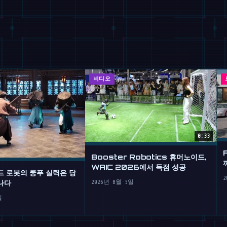
비디오
0:33
Booster Robotics 휴머노이드,
WAIC 2026에서 득점 성공
드 로봇의 쿵푸 실력은 당
2
나다
2026년 8월 5일
일