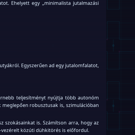
tot. Ehelyett egy „minimalista jutalmazási
kutyákról. Egyszerűen ad egy jutalomfalatot,
ernebb teljesítményt nyújtja több autonóm
ók meglepően robusztusak is, szimulációban
ssz szokásainkat is. Számítson arra, hogy az
vezérelt közúti dühkitörés is előfordul.