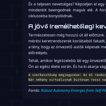
És a teljesen nevetséges? Képzeljen el eg
mindenkit beengednek maguk elé. A forg
ciklusokba bonyolódnak.
A jövő (remélhetőleg) k
Természetesen még hosszú út áll előttünk. 
mérési keretrendszerek korlátaiból fakadt
a tény, hogy az önvezető autók képesek me
előrelépés.
Tehát, amikor legközelebb lát egy önvezető 
Ön az egész élete során. És ha ki akarja vá
Bár néhány virtuálisnak biztosan rossz na
Forrás:
Robust Autonomy Emerges from Self-Pl