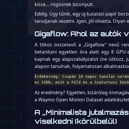
kissé… rögösnek bizonyult.
Eddig. Úgy tűnik, egy új kutatási papír bo
tanuljanak vezetni. Igen, jól olvasta. Olyan 
Gigaflow: Ahol az autók 
A titkos összetevő a „Gigaflow” nevű rend
betanítani egyetlen óra alatt egy 8 GPU
kapnak egy alapszabályzatot (ne ütközz, j
alapon tanulnak, folyamatosan alkalmazkod
ez több, mint a Föld és a Szaturnusz közö
Az eredmény? Egyetlen, kizárólag önmagával
a Waymo Open Motion Dataset adatkészlet
A „Minimalista jutalmazá
viselkedni (körülbelül)