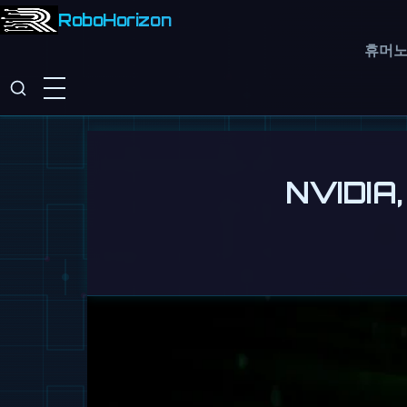
RoboHorizon
휴머
NVIDIA