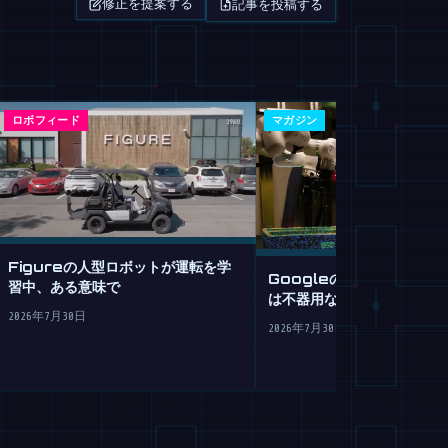
記事を投稿する
修正を提案する
ロボフィード
マガジン
Figureの人型ロボットが運転を学
GoogleのGemini Robot
習中、ある意味で
は不器用なロボットへの脳
2026年7月30日
2026年7月30日