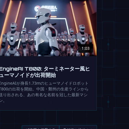
1:03
EngineAI T800: ターミネーター風ヒ
ューマノイドが出荷開始
EngineAIが身長1.73mのヒューマノイドロボット
T800の出荷を開始。中国・鄭州の生産ラインから
送り出される、あの有名な名前を冠した最新マシ
ン。