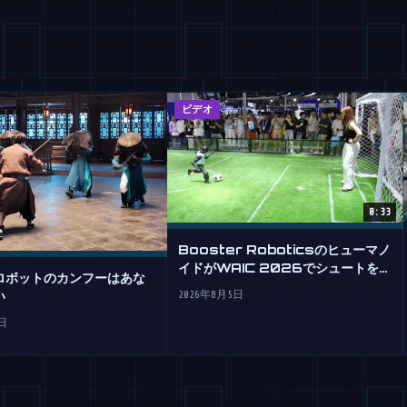
ビデオ
0:33
Booster Roboticsのヒューマノ
イドがWAIC 2026でシュートを決
ロボットのカンフーはあな
める
い
2026年8月5日
日