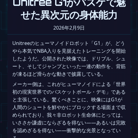
Unitree G1がバスケで魅
せた異次元の身体能力
2026年2月9日
Unitreeのヒューマノイドロボット「G1」が、どう
やら本気でNBA入りを見据えたトレーニングを開始
したようだ。公開された映像では、ドリブル、シュ
ート、そしてジャンプといった一連の動作を、背筋
が凍るほど滑らかな動きで披露している。
メーカー側は、これがヒューマノイドによる「世界
初の現実世界でのバスケットボール・デモ」である
と主張している。驚くべきことに、映像にはG1が
人間のシュートを鮮やかにブロックする場面まで収
められており、我々非ロボット生命体にとっては、
いささか謙虚にならざるを得ない——あるいは完敗
を認めざるを得ない——衝撃的な光景となってい