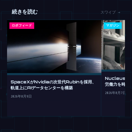
続きを読む
スワイプ →
ロボフィード
マガジン
Nucleus
SpaceXがNvidiaの次世代Rubinを採用、
労働力を時間
軌道上にAIデータセンターを構築
2026年8月7日
2026年8月9日