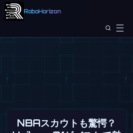
RoboHorizon
NBAスカウトも驚愕？