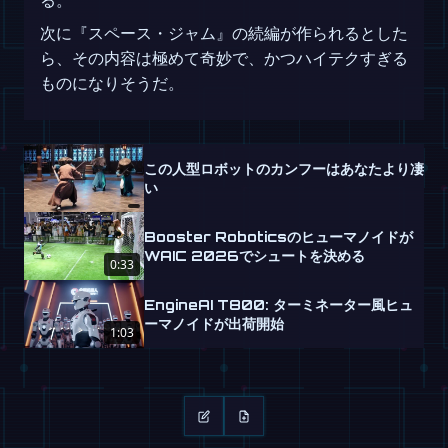
る。
次に『スペース・ジャム』の続編が作られるとした
ら、その内容は極めて奇妙で、かつハイテクすぎる
ものになりそうだ。
この人型ロボットのカンフーはあなたより凄
い
Booster Roboticsのヒューマノイドが
WAIC 2026でシュートを決める
0:33
EngineAI T800: ターミネーター風ヒュ
ーマノイドが出荷開始
1:03