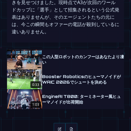
きを見せつけました。現時点でA3が次回のワール
ドカップに「選手」として招集されるという公式発
表はありませんが、そのエージェントたちの元に
は、今この瞬間もオファーの電話が殺到しているに
違いありません。
この人型ロボットのカンフーはあなたより凄
い
Booster Roboticsのヒューマノイドが
WAIC 2026でシュートを決める
0:33
EngineAI T800: ターミネーター風ヒュ
ーマノイドが出荷開始
1:03