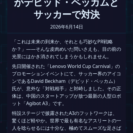
がデビッド・ベッカムと
サッカーで対決
2026年6月14日
「これは未来の到来か、それとも巧妙なPR戦略
か？」――そんな皮肉めいた問いさえも、目の前の
光景にはかき消されてしまうかもしれません。
先日開催された「Lenovo World Cup Carnival」の
プロモーションイベントにて、サッカー界のアイコ
ンであるDavid Beckham（デビッド・ベッカム）
氏が、意外な「対戦相手」と対峙しました。その正
体は、中国のスタートアップが放つ最新の人型ロボ
ット「Agibot A3」です。
特設ステージで披露されたA3のフットワークは、
驚くほど軽やか。世界で最も有名なアスリートの一
人を唸らせるには十分な、極めてスムーズな足さば