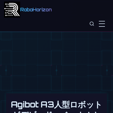
RoboHorizon
Agibot A3人型ロボット