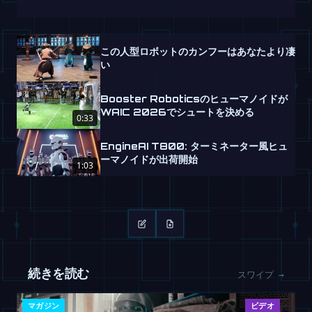
この人型ロボットのカンフーはあなたより凄
い
Booster Roboticsのヒューマノイドが
WAIC 2026でシュートを決める
0:33
EngineAI T800: ターミネーター風ヒュ
ーマノイドが出荷開始
1:03
続きを読む
スワイプ →
マガジン
ビデオ