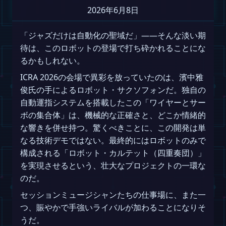
2026年6月8日
「ジャズだけは自動化の聖域だ」——そんな淡い期
待は、このロボットの登場で打ち砕かれることにな
るかもしれない。
ICRA 2026の会場で異彩を放っていたのは、濱中雅
俊氏の手によるロボット・サクソフォンだ。独自の
自動運指システムを搭載したこの「ワイヤーとサー
ボの集合体」は、機械的な正確さと、どこか情緒的
な響きを併せ持つ。驚くべきことに、この開発は単
なる技術デモではない。最終的にはロボットのみで
構成される「ロボット・カルテット（四重奏団）」
を実現させるという、壮大なプロジェクトの一環な
のだ。
セッションミュージシャンたちの仕事場に、また一
つ、賑やかで手強いライバルが加わることになりそ
うだ。