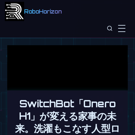
RoboHorizon
SwitchBot「Onero
H1」が変える家事の未
来。洗濯もこなす人型ロ