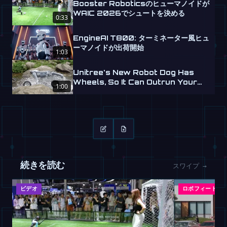
Booster Roboticsのヒューマノイドが
WAIC 2026でシュートを決める
0:33
EngineAI T800: ターミネーター風ヒュ
ーマノイドが出荷開始
1:03
Unitree's New Robot Dog Has
Wheels, So It Can Outrun Your
1:00
Nightmares
続きを読む
スワイプ →
ビデオ
ロボフィード