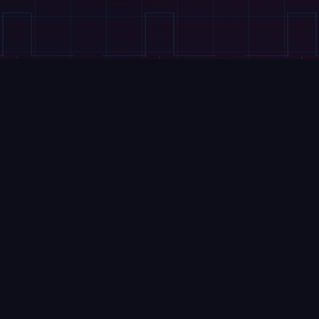
ビデオ
テスラのGrok AIは「忖度ゼ