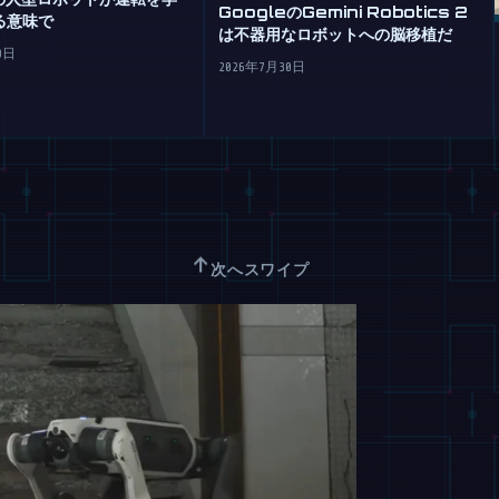
GoogleのGemini Robotics 2
る意味で
は不器用なロボットへの脳移植だ
0日
2026年7月30日
↑
次へスワイプ