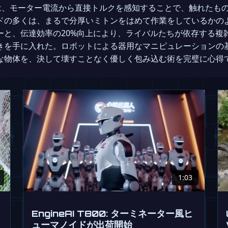
and 2」は、モーター電流から直接トルクを感知することで、触れ
ドの多くは、まるで分厚いミトンをはめて作業をしているかの
ーと、伝達効率の20%向上により、ライバルたちが依存する複
きを手に入れた。ロボットによる器用なマニピュレーションの
な物体を、決して壊すことなく優しく包み込む術を完璧に心得
1:03
EngineAI T800: ターミネーター風ヒ
ューマノイドが出荷開始