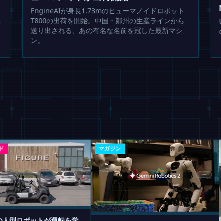
EngineAIが身長1.73mのヒューマノイドロボット
ス
T800の出荷を開始。中国・鄭州の生産ラインから
送り出される、あの有名な名前を冠した最新マシ
ン。
ド
マガジン
eの人型ロボットが運転を学