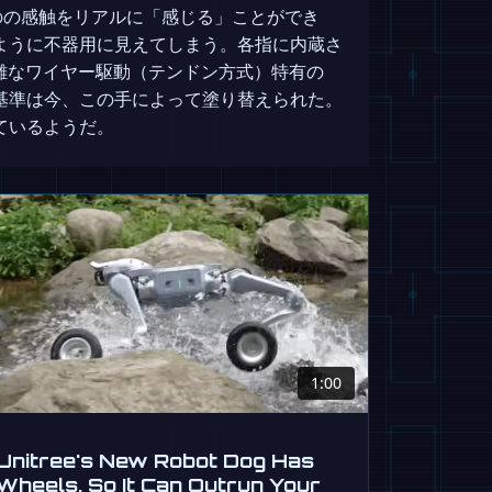
たものの感触をリアルに「感じる」ことができ
ように不器用に見えてしまう。各指に内蔵さ
雑なワイヤー駆動（テンドン方式）特有の
基準は今、この手によって塗り替えられた。
ているようだ。
1:00
Unitree's New Robot Dog Has
Wheels, So It Can Outrun Your