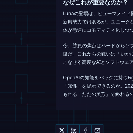
なぜこれが重要なのか？
Lunaの登場は、ヒューマノイド
新興勢力ではあるが、ユニーク
体が急速にコモディティ化しつ
今、勝負の焦点はハードからソ
鍵だ。これからの戦いは「いか
こなせる高度なAIとソフトウェ
OpenAIの知能をバックに持つF
「知性」を提示できるのか。20
もれる「ただの美形」で終わる