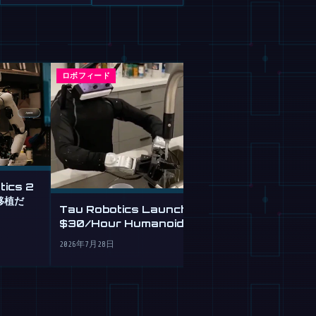
ロボフィード
ロボフィード
tics 2
英語で指示する
移植だ
を設計・検証す
Tau Robotics Launches
ト
$30/Hour Humanoid
2026年7月28日
Cleaning Service in SF
2026年7月28日