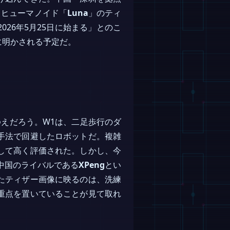
・ヒューマノイド「
Luna
」のティ
026年5月25日に始まる」とのこ
に明かされる予定だ。
えだろう。W1は、二足歩行のダ
手法で回避したロボットだ。複雑
して高く評価された。しかし、今
中国のライバルである
XPeng
とい
たティザー画像に映るのは、洗練
重点を置いていることが見て取れ