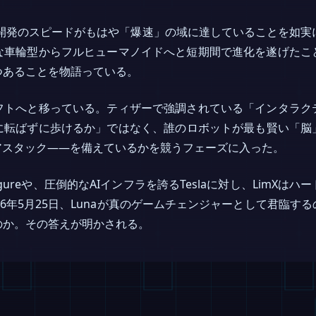
開発のスピードがもはや「爆速」の域に達していることを如実に示して
な車輪型からフルヒューマノイドへと短期間で進化を遂げたこ
つあることを物語っている。
フトへと移っている。ティザーで強調されている「インタラク
に転ばずに歩けるか」ではなく、誰のロボットが最も賢い「脳
アスタック――を備えているかを競うフェーズに入った。
igureや、圧倒的なAIインフラを誇るTeslaに対し、LimX
26年5月25日、Lunaが真のゲームチェンジャーとして君臨す
のか。その答えが明かされる。