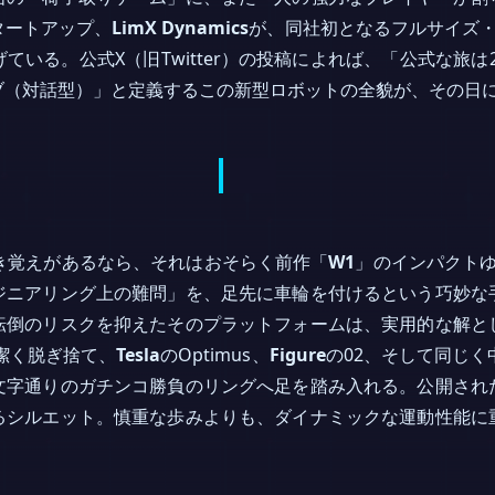
タートアップ、
LimX Dynamics
が、同社初となるフルサイズ
いる。公式X（旧Twitter）の投稿によれば、「公式な旅は2
ブ（対話型）」と定義するこの新型ロボットの全貌が、その日
前に聞き覚えがあるなら、それはおそらく前作「
W1
」のインパクトゆ
ジニアリング上の難問」を、足先に車輪を付けるという巧妙な
転倒のリスクを抑えたそのプラットフォームは、実用的な解と
を潔く脱ぎ捨て、
Tesla
のOptimus、
Figure
の02、そして同じく
文字通りのガチンコ勝負のリングへ足を踏み入れる。公開され
るシルエット。慎重な歩みよりも、ダイナミックな運動性能に