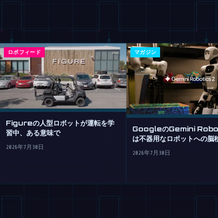
ロボフィード
マガジン
Figureの人型ロボットが運転を学
GoogleのGemini Robo
習中、ある意味で
は不器用なロボットへの脳
2026年7月30日
2026年7月30日