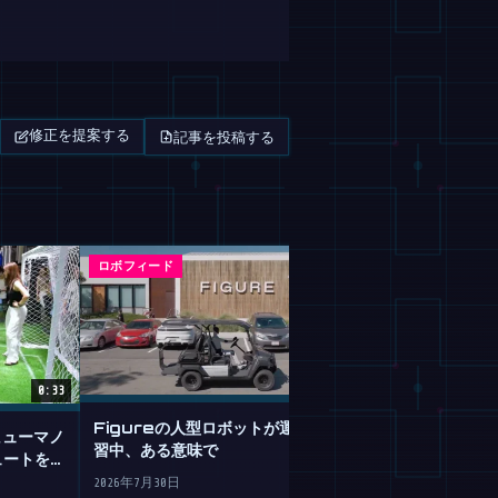
記事を投稿する
修正を提案する
ロボフィード
マガジン
0:33
Figureの人型ロボットが運転を学
のヒューマノ
GoogleのGemi
習中、ある意味で
ュートを決
は不器用なロボ
2026年7月30日
2026年7月30日