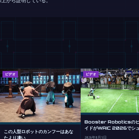
の上から証明している。
ビデオ
ビデオ
Booster Robotics
イドがWAIC 2026でシ
この人型ロボットのカンフーはあな
める
たより凄い
2026年8月5日