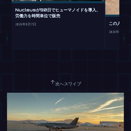
Nucleusが90日でヒューマノイドを導入、
労働力を時間単位で販売
この人型ロ
2026年8月7日
2026年8月7日
↑
次へスワイプ