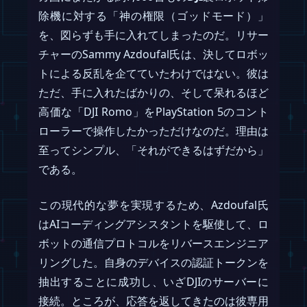
除機に対する「神の権限（ゴッドモード）」
を、図らずも手に入れてしまったのだ。リサー
チャーのSammy Azdoufal氏は、決してロボッ
トによる反乱を企てていたわけではない。彼は
ただ、手に入れたばかりの、そして呆れるほど
高価な「DJI Romo」をPlayStation 5のコント
ローラーで操作したかっただけなのだ。理由は
至ってシンプル、「それができるはずだから」
である。
この現代的な夢を実現するため、Azdoufal氏
はAIコーディングアシスタントを駆使して、ロ
ボットの通信プロトコルをリバースエンジニア
リングした。自身のデバイスの認証トークンを
抽出することに成功し、いざDJIのサーバーに
接続。ところが、応答を返してきたのは彼専用