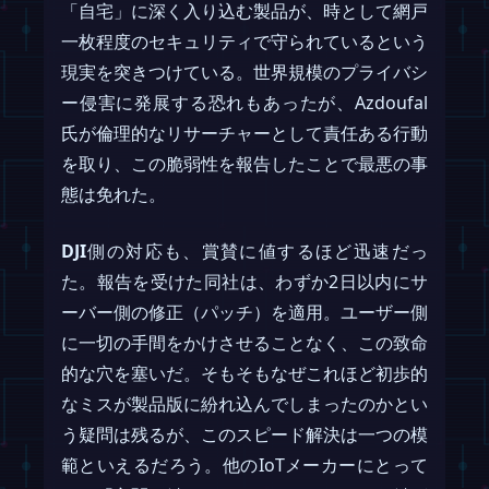
「自宅」に深く入り込む製品が、時として網戸
一枚程度のセキュリティで守られているという
現実を突きつけている。世界規模のプライバシ
ー侵害に発展する恐れもあったが、Azdoufal
氏が倫理的なリサーチャーとして責任ある行動
を取り、この脆弱性を報告したことで最悪の事
態は免れた。
DJI
側の対応も、賞賛に値するほど迅速だっ
た。報告を受けた同社は、わずか2日以内にサ
ーバー側の修正（パッチ）を適用。ユーザー側
に一切の手間をかけさせることなく、この致命
的な穴を塞いだ。そもそもなぜこれほど初歩的
なミスが製品版に紛れ込んでしまったのかとい
う疑問は残るが、このスピード解決は一つの模
範といえるだろう。他のIoTメーカーにとって