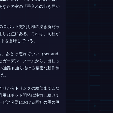
あなたの家の「手入れの行き届か
のロボット芝刈り機の泣き所だっ
）を採用した点にある。これは、同社が
ットを意味している。
あとは忘れていい（set-and-
れたガーデン・ノームから、出しっ
狭い通路も通り抜ける精密な動作制
した。
ン作りからドリンクの給仕までこな
汎用ロボット開発に注力し続けて
サービス分野における同社の層の厚