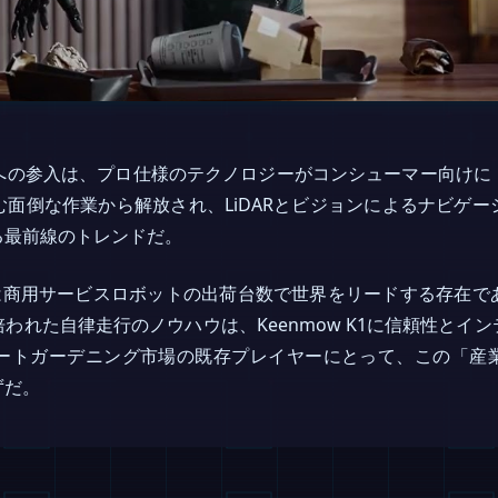
場への参入は、プロ仕様のテクノロジーがコンシューマー向け
面倒な作業から解放され、LiDARとビジョンによるナビゲ
る最前線のトレンドだ。
ONは商用サービスロボットの出荷台数で世界をリードする存在
われた自律走行のノウハウは、Keenmow K1に信頼性とイ
ートガーデニング市場の既存プレイヤーにとって、この「産業
ずだ。