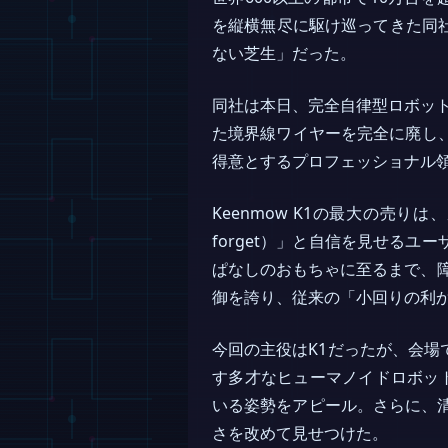
を縦横無尽に駆け巡ってきた同
ない芝生」だった。
同社は本日、完全自律型ロボッ
た境界線ワイヤーを完全に廃し、3D
得意とするプロフェッショナル
Keenmow K1の最大の売り
forget）」と自信を見せる
ぱなしのおもちゃに至るまで、障
御を誇り、従来の「小回りの利
今回の主役はK1だったが、会場
す多才なヒューマノイドロボッ
いる姿勢をアピール。さらに、清
さを改めて見せつけた。