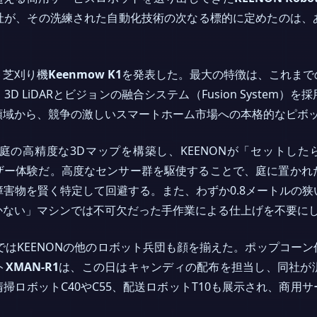
社が、その洗練された自動化技術の次なる標的に定めたのは、
ト芝刈り機
Keenmow K1
を発表した。最大の特徴は、これまで
 LiDARとビジョンの融合システム（Fusion System
領域から、競争の激しいスマートホーム市場への本格的なピボ
は、庭の高精度な3Dマップを構築し、KEENONが「セットしたら、
ユーザー体験だ。高度なセンサー群を駆使することで、庭に置か
害物を賢く特定して回避する。また、わずか0.8メートルの
かない」マシンでは不可欠だった手作業による仕上げを不要に
ではKEENONの他のロボット兵団も顔を揃えた。ポップコー
ト
XMAN-R1
は、この日はキャンディの配布を担当し、同社が
掃ロボットC40やC55、配送ロボットT10も展示され、商用