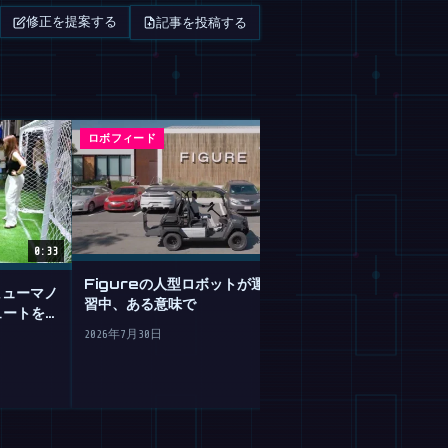
記事を投稿する
修正を提案する
ロボフィード
マガジン
0:33
Figureの人型ロボットが運転を学
のヒューマノ
GoogleのGemi
習中、ある意味で
ュートを決
は不器用なロボ
2026年7月30日
2026年7月30日