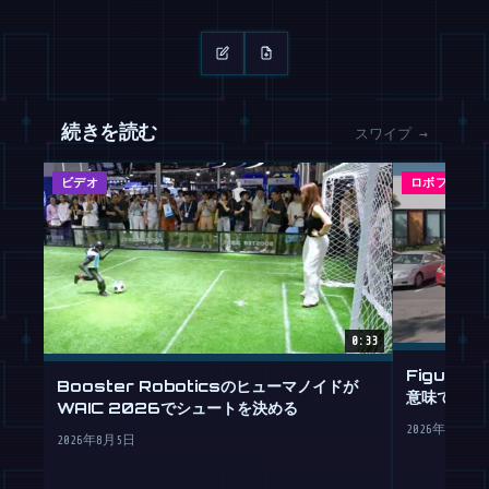
続きを読む
スワイプ →
ビデオ
ロボフィード
0:33
Figur
Booster Roboticsのヒューマノイドが
意味で
WAIC 2026でシュートを決める
2026年7月30
2026年8月5日